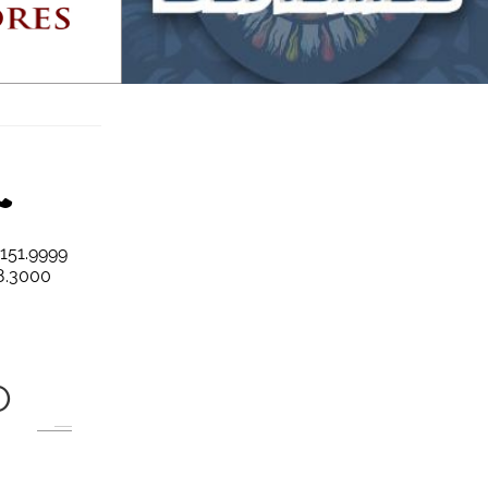
INSCREVA-SE
3151.9999
8.3000
O