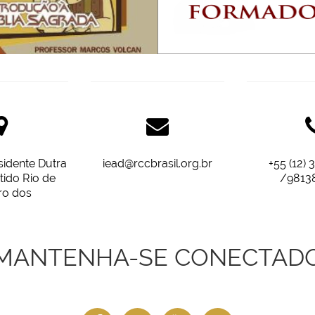
SE
INSCREVA-SE
sidente Dutra
iead@rccbrasil.org.br
+55 (12) 
tido Rio de
/9813
rro dos
/n Canas/SP
MANTENHA-SE CONECTAD