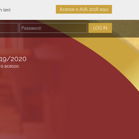
 ‎(en)‎
19/2020
 o acesso.