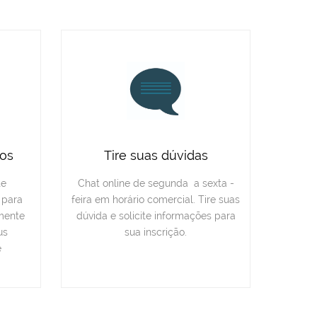
os
Tire suas dúvidas
te
Chat online de segunda a sexta -
 para
feira em horário comercial. Tire suas
lmente
dúvida e solicite informações para
us
sua inscrição.
é