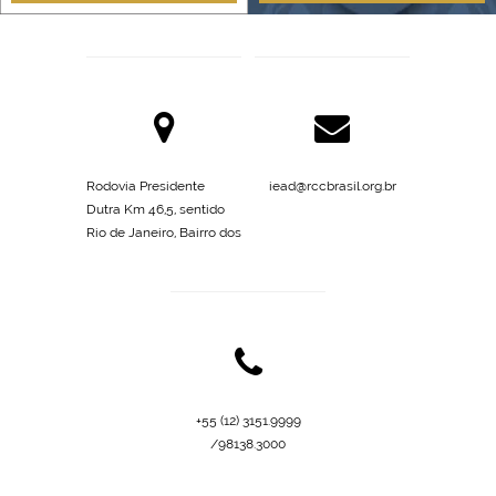
Rodovia Presidente
iead@rccbrasil.org.br
Dutra Km 46,5, sentido
Rio de Janeiro, Bairro dos
Marques, s/n Canas/SP
+55 (12) 3151.9999
/98138.3000